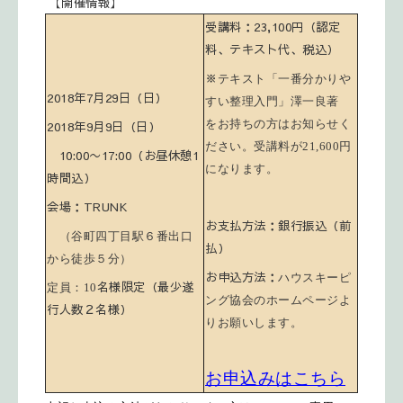
【開催情報】
受講料：23,100円（認定
料、テキスト代、税込）
※
テキスト「一番分かりや
2018年7月29日（日）
すい整理入門」澤一良著
をお持ちの方はお知らせく
2018年9月9日（日）
ださい。受講料が
21,600
円
10:00〜17:00（お昼休憩1
になります。
時間込）
会場：TRUNK
お支払方法：銀行振込（前
（谷町四丁目駅
６
番出口
払）
から徒歩
５
分）
お申込方法：
ハウスキーピ
名様限定
（最少遂
定員：10
ング協会のホームページよ
行人数２名様）
りお願いします。
お申込みはこちら