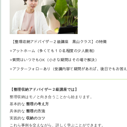
【整理収納アドバイザー２級講座 黒山クラス】の特徴
⭐️アットホーム（多くても１０名程度の少人数制）
⭐️質問はいつでもOK（小さな疑問はその場で解決）
⭐️アフターフォローあり（受講内容て疑問があれば、後日でもお答
【整理収納アドバイザー２級講座では】
整理収納はモノと向き合うことから始まります。
基本的な
整理の考え方
具体的な
整理の方法
実践的な
収納のコツ
これら事例を交えながら、詳しく学ぶことができます。