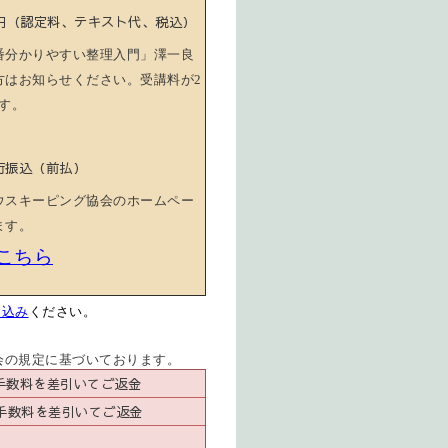
00円（認定料、テキスト代、税込）
番分かりやすい整理入門」澤一良
方はお知らせください。受講料が
2
す。
行振込（前払）
ウスキーピング協会のホームペー
ます。
こちら
申込み
ください。
会の規定に基づいております。
込手数料を差引いてご返金
込手数料を差引いてご返金