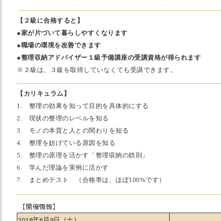
【２級に合格すると】
●
家が片づいて暮らしやすくなります
●
職場の環境を改善できます
●
整理収納アドバイザー１級予備講座の受講資格が得られます
※
２級は、３級を取得していなくても受講できます。
【カリキュラム】
1.
整理の効果を知って目的を具体的にする
2.
現状の整理のレベルを知る
3.
モノの本質と人との関わりを知る
4.
整理を妨げている原因を知る
5.
整理の原理を活かす「整理収納の鉄則」
6.
学んだ理論を実例に活かす
7.
まとめテスト （合格率は、ほぼ100%
です）
【開催情報】
2018年6月9日（土）