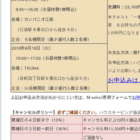
受講料：23,1
9:30〜16:30（お昼休憩1時間込）
※
テキスト「一
会場：カンパニオ江坂
著 をお持ちの
（江坂駅
８
番出口から徒歩
４
分）
1,600
円になりま
６名様限定
（最少遂行人数２名様）
定員：
2018年6月19日（火）
お支払方法：銀
10:00〜17:00（お昼休憩1時間込）
お申込方法：
ハ
会場：TRUNK
ジよりお願いし
（谷町四丁目駅
６
番出口から徒歩
５
分）
お申込みは
名様限定
（最少遂行人数２名様）
定員：10
上記お申込み方法がわかりにくい方は、M-select専用フォームで
お
【キャンセルポリシー】
必ずご確認ください。
ハウスキーピング協
開催日の４日前まで（10％）
キャンセル料２,310円＋振
開催日の３日前〜前日（50％）
キャンセル料11,550円＋振
ご返金なし